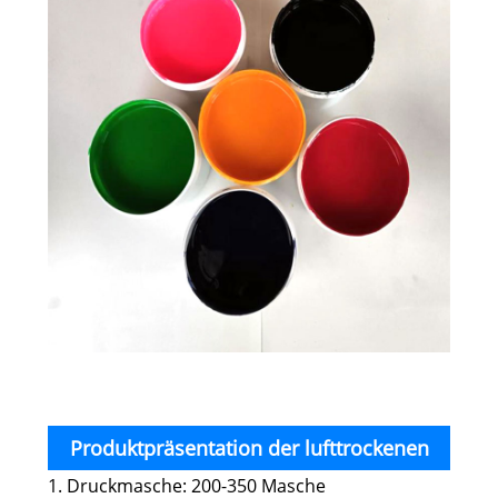
Produktpräsentation der lufttrockenen
1. Druckmasche: 200-350 Masche
Wassertransfer-Siebdruck-ABS-Tinte