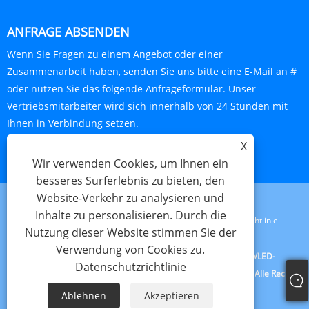
ANFRAGE ABSENDEN
Wenn Sie Fragen zu einem Angebot oder einer
Zusammenarbeit haben, senden Sie uns bitte eine E-Mail an #
oder nutzen Sie das folgende Anfrageformular. Unser
Vertriebsmitarbeiter wird sich innerhalb von 24 Stunden mit
Ihnen in Verbindung setzen.
X
JETZT ANFRAGEN
Wir verwenden Cookies, um Ihnen ein
besseres Surferlebnis zu bieten, den
Website-Verkehr zu analysieren und
Inhalte zu personalisieren. Durch die
Links
Sitemap
RSS
XML
Datenschutzrichtlinie
Nutzung dieser Website stimmen Sie der
Verwendung von Cookies zu.
Copyright © 2023 Jiangxi Lijunxin Technology Co., Ltd. – UVLED-
Datenschutzrichtlinie
Wassertransferdruckfarbe, Direktdruckfarbe, Siebdruckfarbe – Alle Rechte
vorbehalten.
Ablehnen
Akzeptieren