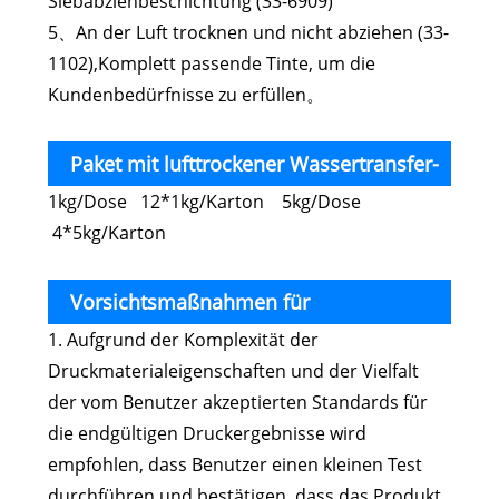
Siebabziehbeschichtung (33-6909)
5、An der Luft trocknen und nicht abziehen (33-
1102),Komplett passende Tinte, um die
Kundenbedürfnisse zu erfüllen。
Paket mit lufttrockener Wassertransfer-
1kg/Dose 12*1kg/Karton 5kg/Dose
Siebdruck-ABS-Tinte
4*5kg/Karton
Vorsichtsmaßnahmen für
1. Aufgrund der Komplexität der
lufttrocknende Wassertransfer-Siebdruck-
Druckmaterialeigenschaften und der Vielfalt
ABS-Tinte
der vom Benutzer akzeptierten Standards für
die endgültigen Druckergebnisse wird
empfohlen, dass Benutzer einen kleinen Test
durchführen und bestätigen, dass das Produkt