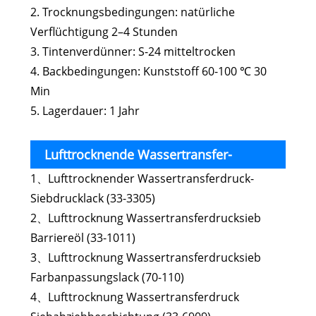
2. Trocknungsbedingungen: natürliche
Verflüchtigung 2–4 Stunden
3. Tintenverdünner: S-24 mitteltrocken
4. Backbedingungen: Kunststoff 60-100 ℃ 30
Min
5. Lagerdauer: 1 Jahr
Lufttrocknende Wassertransfer-
1、Lufttrocknender Wassertransferdruck-
Siebdruck-ABS-Tinte zur Unterstützung der
Siebdrucklack (33-3305)
Tinte
2、Lufttrocknung Wassertransferdrucksieb
Barriereöl (33-1011)
3、Lufttrocknung Wassertransferdrucksieb
Farbanpassungslack (70-110)
4、Lufttrocknung Wassertransferdruck