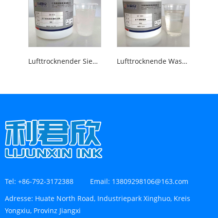
Lufttrocknender Sieb-Farbanpassungslack für den Wassertransferdruck
Lufttrocknende Wassertransfer-Siebdruck-Barrierefarbe zum Heißprägen
Tel:
+86-792-3172388
Email:
13809298106@163.com
Adresse:
Huate North Road, Industriepark Xinghuo, Kreis
Yongxiu, Provinz Jiangxi