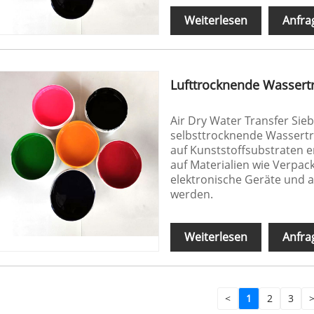
Weiterlesen
Anfra
Lufttrocknende Wassertr
Air Dry Water Transfer Sieb
selbsttrocknende Wassertra
auf Kunststoffsubstraten 
auf Materialien wie Verpac
elektronische Geräte und 
werden.
Weiterlesen
Anfra
<
1
2
3