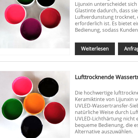
Lijunxin unterscheidet sic
Glastinte dadurch, dass si
Luftverdunstung trocknet,
erforderlich ist. Es biete
Bedienung, sodass Kunden
Weiterlesen
Anfra
Lufttrocknende Wassertr
Die hochwertige lufttrock
Keramiktinte von Lijunxin v
UVLED-Wassertransfer-Sieb
natürliche Weise durch Lu
UVLED-Lichthärtung nicht er
bequeme Bedienung, die es 
Alternative auszuwählen.