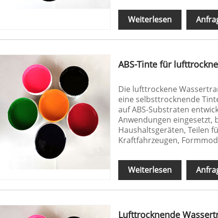
Weiterlesen
Anfra
ABS-Tinte für lufttrock
Die lufttrockene Wassertran
eine selbsttrocknende Tinte
auf ABS-Substraten entwick
Anwendungen eingesetzt, b
Haushaltsgeräten, Teilen f
Kraftfahrzeugen, Formmode
Weiterlesen
Anfra
Lufttrocknende Wassertr