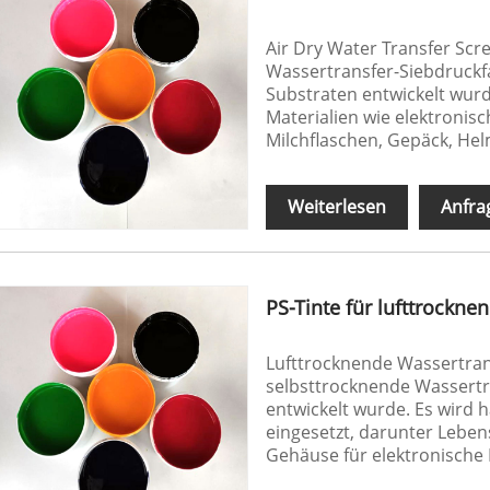
Air Dry Water Transfer Scre
Wassertransfer-Siebdruckfa
Substraten entwickelt wur
Materialien wie elektronis
Milchflaschen, Gepäck, H
Weiterlesen
Anfra
PS-Tinte für lufttrockn
Lufttrocknende Wassertrans
selbsttrocknende Wassertra
entwickelt wurde. Es wird
eingesetzt, darunter Lebe
Gehäuse für elektronische 