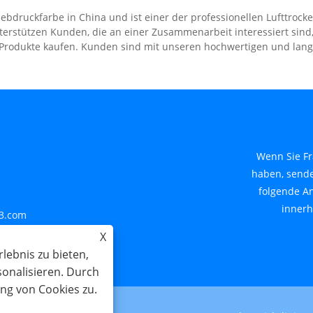
Siebdruckfarbe in China und ist einer der professionellen Lufttroc
terstützen Kunden, die an einer Zusammenarbeit interessiert sind,
 Produkte kaufen. Kunden sind mit unseren hochwertigen und lan
Wenn Sie F
haben, sende
folgende An
innerh
3.com
X
reis Yongxiu, Provinz
lebnis zu bieten,
sonalisieren. Durch
ng von Cookies zu.