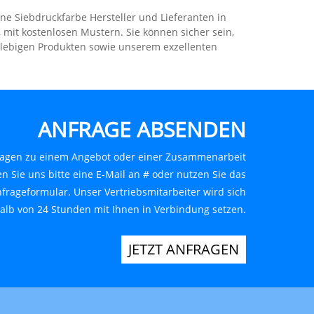
kene Siebdruckfarbe Hersteller und Lieferanten in
 mit kostenlosen Mustern. Sie können sicher sein,
glebigen Produkten sowie unserem exzellenten
ANFRAGE ABSENDEN
ragen zu einem Angebot oder einer Zusammenarbeit
n Sie uns bitte eine E-Mail an # oder nutzen Sie das
frageformular. Unser Vertriebsmitarbeiter wird sich
alb von 24 Stunden mit Ihnen in Verbindung setzen.
JETZT ANFRAGEN