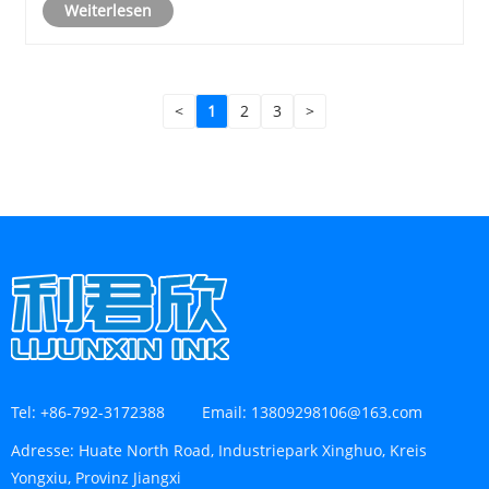
Weiterlesen
<
1
2
3
>
Tel:
+86-792-3172388
Email:
13809298106@163.com
Adresse:
Huate North Road, Industriepark Xinghuo, Kreis
Yongxiu, Provinz Jiangxi