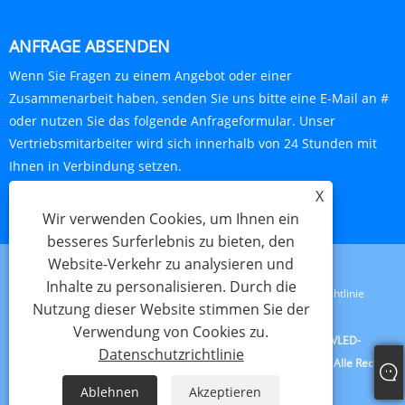
ANFRAGE ABSENDEN
Wenn Sie Fragen zu einem Angebot oder einer
Zusammenarbeit haben, senden Sie uns bitte eine E-Mail an #
oder nutzen Sie das folgende Anfrageformular. Unser
Vertriebsmitarbeiter wird sich innerhalb von 24 Stunden mit
Ihnen in Verbindung setzen.
X
JETZT ANFRAGEN
Wir verwenden Cookies, um Ihnen ein
besseres Surferlebnis zu bieten, den
Website-Verkehr zu analysieren und
Inhalte zu personalisieren. Durch die
Links
Sitemap
RSS
XML
Datenschutzrichtlinie
Nutzung dieser Website stimmen Sie der
Verwendung von Cookies zu.
Copyright © 2023 Jiangxi Lijunxin Technology Co., Ltd. – UVLED-
Datenschutzrichtlinie
Wassertransferdruckfarbe, Direktdruckfarbe, Siebdruckfarbe – Alle Rechte
vorbehalten.
Ablehnen
Akzeptieren