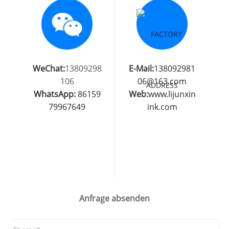
WeChat:
13809298
E-Mail:
138092981
106
06@163.com
WhatsApp:
86159
Web:
www.lijunxin
79967649
ink.com
Anfrage absenden