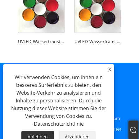
UVLED-Wassertransfer-Siebdruck-Metalltinte
UVLED-Wassertransfer-Siebdruck-Edelstahltinte
X
Wir verwenden Cookies, um Ihnen ein
besseres Surferlebnis zu bieten, den
Website-Verkehr zu analysieren und
Inhalte zu personalisieren. Durch die
Nutzung dieser Website stimmen Sie der
Verwendung von Cookies zu.
Tel:
+86-792-3172388
Email:
13809298106@163.com
Datenschutzrichtlinie
Adresse:
Huate North Road, Industriepark Xinghuo, Kreis
Ablehnen
Akzeptieren
Yongxiu, Provinz Jiangxi