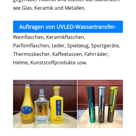
wie Glas, Keramik und Metallen.
Auftragen von UVLED-Wassertransfer-
Weinflaschen, Keramikflaschen,
Siebdrucklack zum Heißprägen
Parfümflaschen, Leder, Spielzeug, Sportgeräte,
Thermosbecher, Kaffeetassen, Fahrräder,
Helme, Kunststoffprodukte usw.