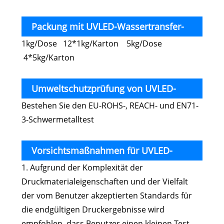
Packung mit UVLED-Wassertransfer-
1kg/Dose 12*1kg/Karton 5kg/Dose
Siebdrucklack zum Heißprägen
4*5kg/Karton
Umweltschutzprüfung von UVLED-
Bestehen Sie den EU-ROHS-, REACH- und EN71-
Wassertransfer-Siebdrucklack zum
3-Schwermetalltest
Heißprägen
Vorsichtsmaßnahmen für UVLED-
1. Aufgrund der Komplexität der
Wassertransfer-Siebdrucklack zum
Druckmaterialeigenschaften und der Vielfalt
Heißprägen
der vom Benutzer akzeptierten Standards für
die endgültigen Druckergebnisse wird
empfohlen, dass Benutzer einen kleinen Test